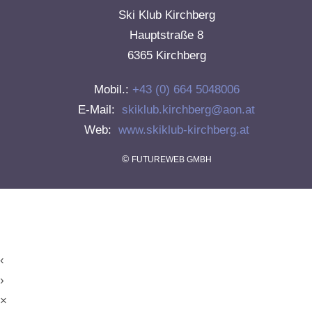
Ski Klub Kirchberg
Hauptstraße 8
6365 Kirchberg
Mobil.:
+43 (0) 664 5048006
E-Mail:
skiklub.kirchberg@aon.at
Web:
www.skiklub-kirchberg.at
©
FUTUREWEB GMBH
‹
›
×