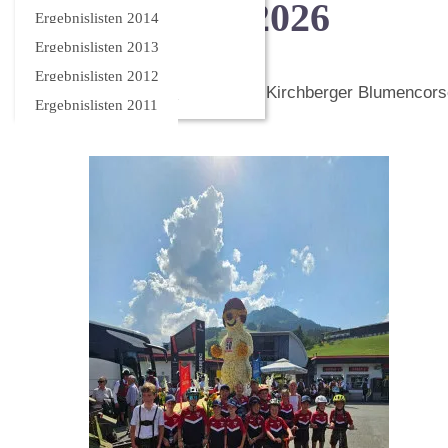
Blumencorso 2026
Ergebnislisten 2014
Ergebnislisten 2013
Ergebnislisten 2012
Zum zweiten Mal nehmen wir am Kirchberger Blumencors
Ergebnislisten 2011
teil.