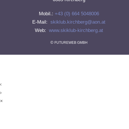
Mobil.:
+43 (0) 664 5048006
E-Mail:
skiklub.kirchberg@aon.at
Web:
www.skiklub-kirchberg.at
©
FUTUREWEB GMBH
‹
›
×