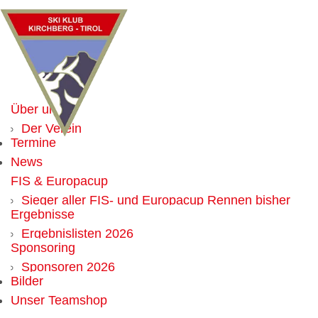
Über uns
Der Verein
Termine
Mitglied werden
News
Vorteile für Mitglieder
FIS & Europacup
Vorstand
Sieger aller FIS- und Europacup Rennen bisher
Chronik
Ergebnisse
Weltcup
Alle Obmänner seit Gründung
Ergebnislisten 2026
Sponsoring
Ergebnislisten 2025
Sponsoren 2026
Ergebnislisten 2024
Bilder
Werbemöglichkeit
Ergebnislisten 2023
Unser Teamshop
Ergebnislisten 2022