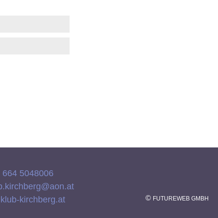
) 664 5048006
b.kirchberg@aon.at
©
lub-kirchberg.at
FUTUREWEB GMBH