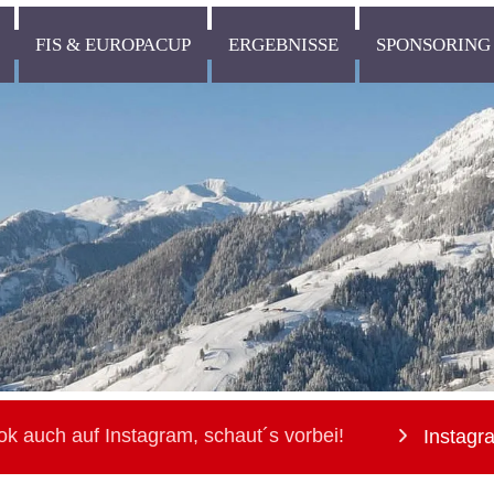
FIS & EUROPACUP
ERGEBNISSE
SPONSORING
ok auch auf Instagram, schaut´s vorbei!
Instagr