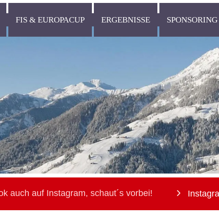
FIS & EUROPACUP
ERGEBNISSE
SPONSORING
ok auch auf Instagram, schaut´s vorbei!
Instagr