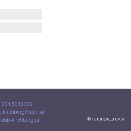
) 664 5048006
b.kirchberg@aon.at
©
lub-kirchberg.at
FUTUREWEB GMBH