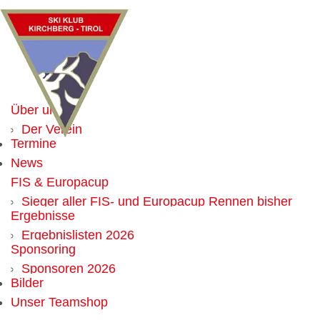
Über uns
Der Verein
Termine
Mitglied werden
News
Vorteile für Mitglieder
FIS & Europacup
Vorstand
Sieger aller FIS- und Europacup Rennen bisher
Chronik
Ergebnisse
Weltcup
Alle Obmänner seit Gründung
Ergebnislisten 2026
Sponsoring
Ergebnislisten 2025
Sponsoren 2026
Ergebnislisten 2024
Bilder
Werbemöglichkeit
Ergebnislisten 2023
Unser Teamshop
Ergebnislisten 2022