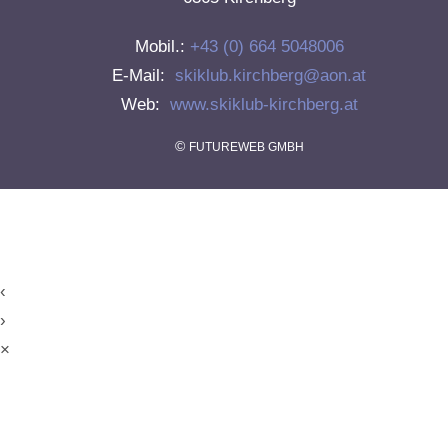
Mobil.:
+43 (0) 664 5048006
E-Mail:
skiklub.kirchberg@aon.at
Web:
www.skiklub-kirchberg.at
©
FUTUREWEB GMBH
‹
›
×