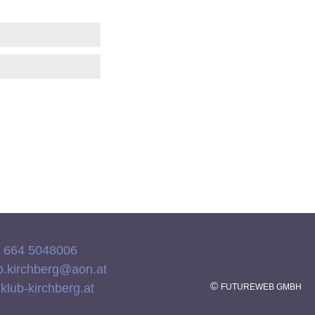
) 664 5048006
b.kirchberg@aon.at
©
lub-kirchberg.at
FUTUREWEB GMBH