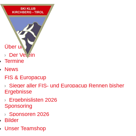
Über uns
Der Verein
Termine
Mitglied werden
News
Vorteile für Mitglieder
FIS & Europacup
Vorstand
Sieger aller FIS- und Europacup Rennen bisher
Chronik
Ergebnisse
Weltcup
Alle Obmänner seit Gründung
Ergebnislisten 2026
Sponsoring
Ergebnislisten 2025
Sponsoren 2026
Ergebnislisten 2024
Bilder
Werbemöglichkeit
Ergebnislisten 2023
Unser Teamshop
Ergebnislisten 2022