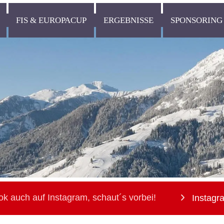
FIS & EUROPACUP
ERGEBNISSE
SPONSORING
ok auch auf Instagram, schaut´s vorbei!
Instagr