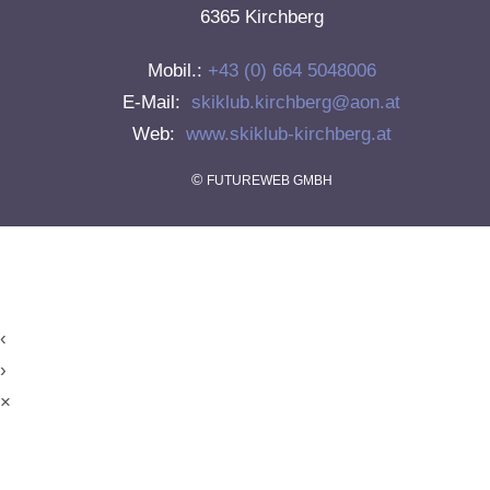
6365 Kirchberg
Mobil.:
+43 (0) 664 5048006
E-Mail:
skiklub.kirchberg@aon.at
Web:
www.skiklub-kirchberg.at
©
FUTUREWEB GMBH
‹
›
×