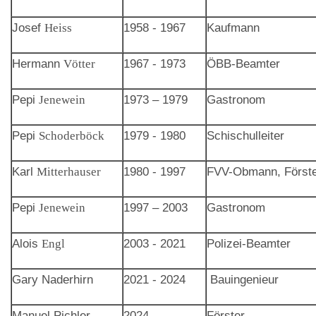
Josef
Heiss
1958 - 1967
Kaufmann
Hermann
Vötter
1967 - 1973
ÖBB-Beamter
Pepi
Jenewein
1973 – 1979
Gastronom
Pepi
Schoderböck
1979 - 1980
Schischulleiter
Karl
Mitterhauser
1980 - 1997
FVV-Obmann, Först
Pepi
Jenewein
1997 – 2003
Gastronom
Alois
Engl
2003 - 2021
Polizei-Beamter
Gary Naderhirn
2021 - 2024
Bauingenieur
Manuel Pichler
2024
Förster