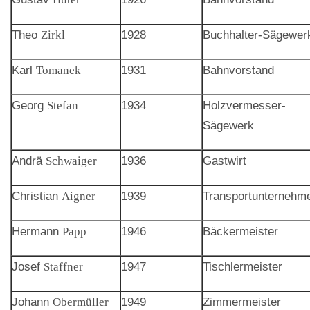
Theo
Zirkl
1928
Buchhalter-Sägewer
Karl
Tomanek
1931
Bahnvorstand
Georg
Stefan
1934
Holzvermesser-
Sägewerk
Andrä
Schwaiger
1936
Gastwirt
Christian
Aigner
1939
Transportunternehm
Hermann
Papp
1946
Bäckermeister
Josef
Staffner
1947
Tischlermeister
Johann
Obermüller
1949
Zimmermeister