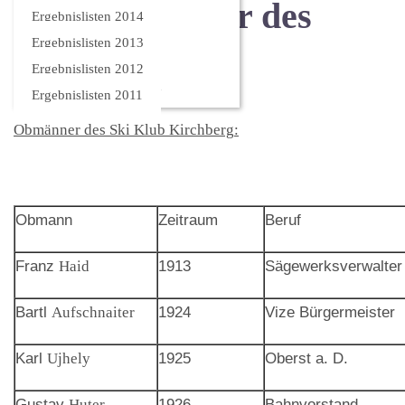
Alle Obmänner des
Ergebnislisten 2014
Ergebnislisten 2013
Skiklub
Ergebnislisten 2012
Ergebnislisten 2011
Obmänner des Ski Klub Kirchberg
:
Obmann
Zeitraum
Beruf
Franz
Haid
1913
Sägewerksverwalter
Bartl
Aufschnaiter
1924
Vize Bürgermeister
Karl
Ujhely
1925
Oberst a. D.
Gustav
Huter
1926
Bahnvorstand