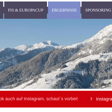
FIS & EUROPACUP
ERGEBNISSE
SPONSORING
ok auch auf Instagram, schaut´s vorbei!
Instagr