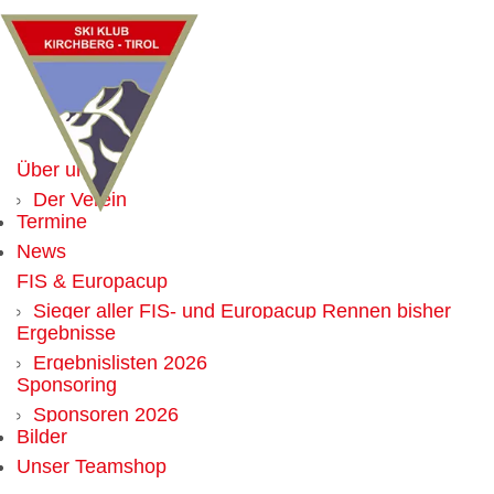
Über uns
Der Verein
Termine
Mitglied werden
News
Vorteile für Mitglieder
FIS & Europacup
Vorstand
Sieger aller FIS- und Europacup Rennen bisher
Chronik
Ergebnisse
Weltcup
Alle Obmänner seit Gründung
Ergebnislisten 2026
Sponsoring
Ergebnislisten 2025
Sponsoren 2026
Ergebnislisten 2024
Bilder
Werbemöglichkeit
Ergebnislisten 2023
Unser Teamshop
Ergebnislisten 2022