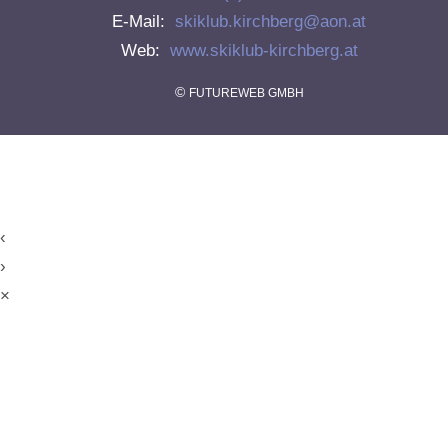
E-Mail:
skiklub.kirchberg@aon.at
Web:
www.skiklub-kirchberg.at
©
FUTUREWEB GMBH
‹
›
×