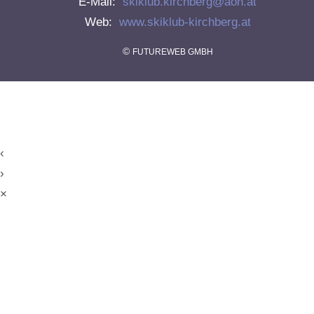
E-Mail:
skiklub.kirchberg@aon.at
Web:
www.skiklub-kirchberg.at
©
FUTUREWEB GMBH
‹
›
×