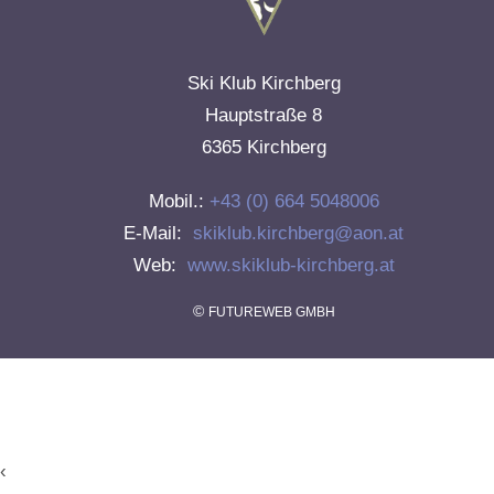
Ski Klub Kirchberg
Hauptstraße 8
6365 Kirchberg
Mobil.:
+43 (0) 664 5048006
E-Mail:
skiklub.kirchberg@aon.at
Web:
www.skiklub-kirchberg.at
©
FUTUREWEB GMBH
‹