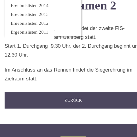
FIS Rennen Damen 2
Ergebnislisten 2014
Ergebnislisten 2013
Ergebnislisten 2012
Am Sonntag, 26. Februar 2023 findet der zweite FIS-
Ergebnislisten 2011
Riesentorlauf Damen am Gaisberg statt.
Start 1. Durchgang 9.30 Uhr, der 2. Durchgang beginnt u
12.30 Uhr.
Im Anschluss an das Rennen findet die Siegerehrung im
Zielraum statt.
ZURÜCK