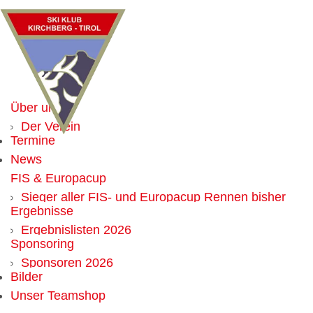
Über uns
Der Verein
Termine
Mitglied werden
News
Vorteile für Mitglieder
FIS & Europacup
Vorstand
Sieger aller FIS- und Europacup Rennen bisher
Chronik
Ergebnisse
Weltcup
Alle Obmänner seit Gründung
Ergebnislisten 2026
Sponsoring
Ergebnislisten 2025
Sponsoren 2026
Ergebnislisten 2024
Bilder
Werbemöglichkeit
Ergebnislisten 2023
Unser Teamshop
Ergebnislisten 2022