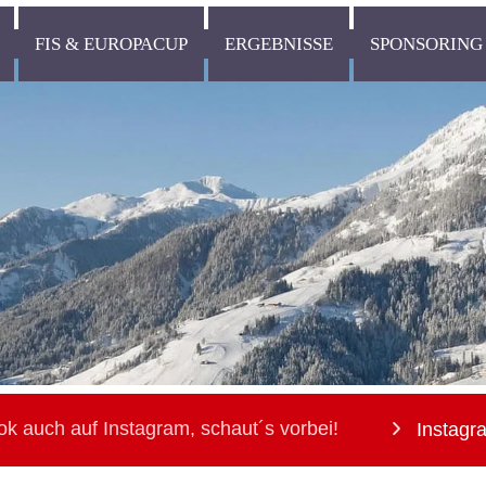
FIS & EUROPACUP
ERGEBNISSE
SPONSORING
ok auch auf Instagram, schaut´s vorbei!
Instagr